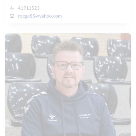
41911523
roege85@yahoo.com