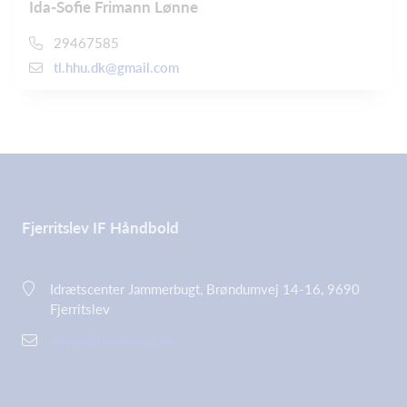
Ida-Sofie Frimann Lønne
29467585
tl.hhu.dk@gmail.com
Fjerritslev IF Håndbold
Idrætscenter Jammerbugt, Brøndumvej 14-16, 9690
Fjerritslev
demo@holdsport.dk