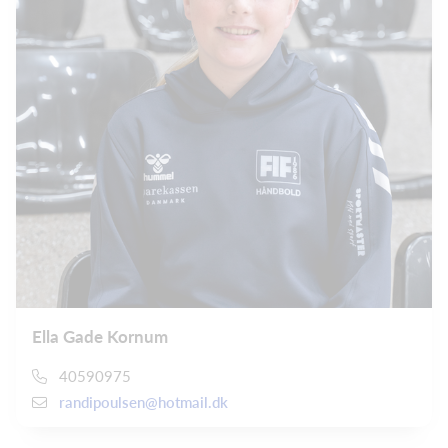
Ella Gade Kornum
40590975
randipoulsen@hotmail.dk