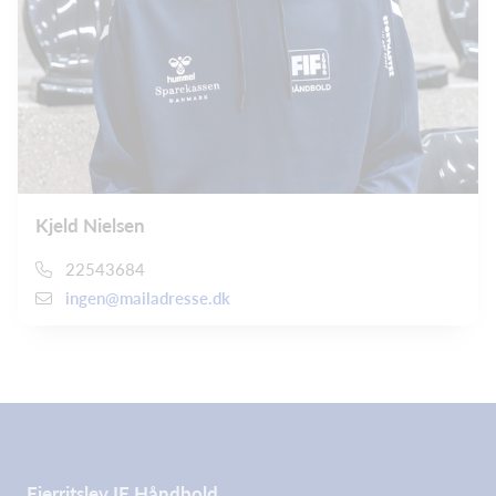
Kjeld Nielsen
22543684
ingen@mailadresse.dk
Fjerritslev IF Håndbold