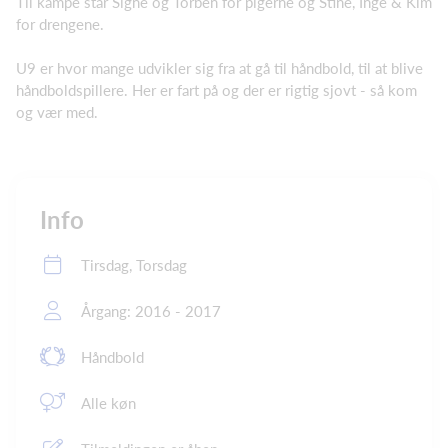
Til kampe står Signe og Torben for pigerne og Stine, Inge & Kim
for drengene.
U9 er hvor mange udvikler sig fra at gå til håndbold, til at blive
håndboldspillere. Her er fart på og der er rigtig sjovt - så kom
og vær med.
Info
Tirsdag, Torsdag
Årgang: 2016 - 2017
Håndbold
Alle køn