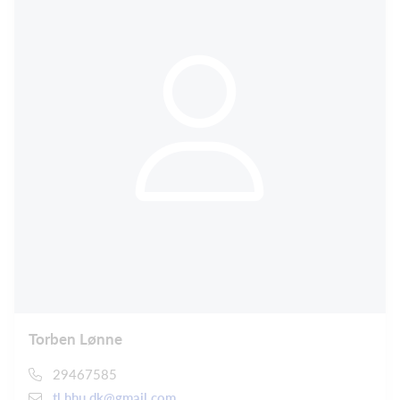
Torben Lønne
29467585
tl.hhu.dk@gmail.com