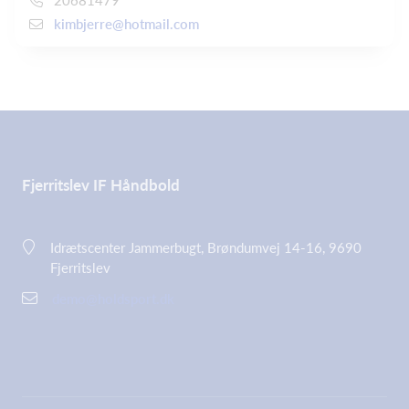
kimbjerre@hotmail.com
Fjerritslev IF Håndbold
Idrætscenter Jammerbugt, Brøndumvej 14-16, 9690
Fjerritslev
demo@holdsport.dk